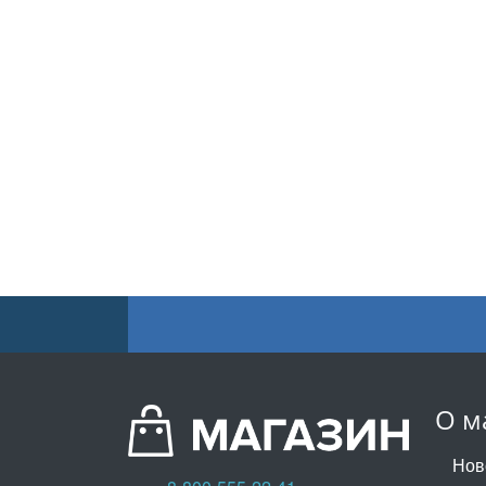
О м
Нов