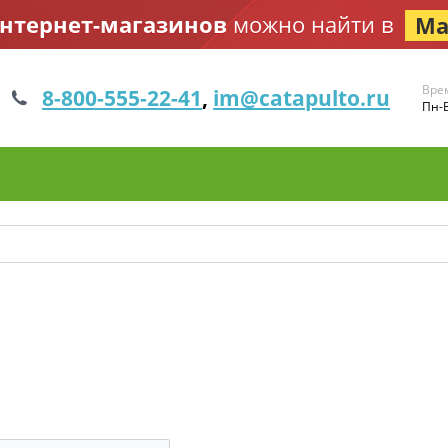
интернет-магазинов
можно найти в
Ма
Вре
8-800-555-22-41
,
im@catapulto.ru
Пн-В