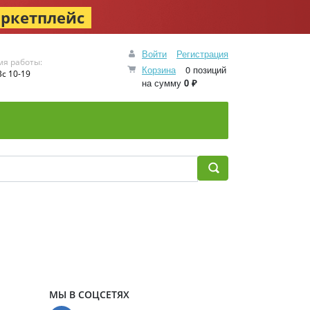
ркетплейс
Войти
Регистрация
мя работы:
Корзина
0 позиций
с 10-19
на сумму
0 ₽
МЫ В СОЦСЕТЯХ