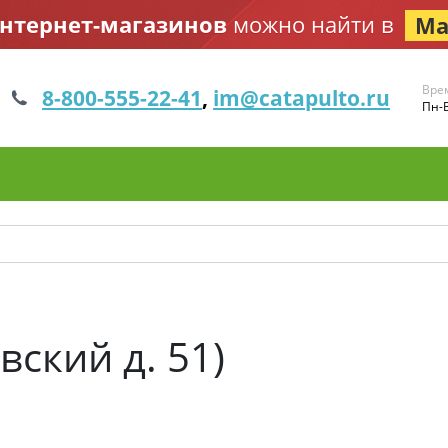
интернет-магазинов
можно найти в
Ма
Вре
8-800-555-22-41
,
im@catapulto.ru
Пн-В
вский д. 51)