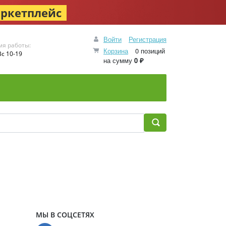
ркетплейс
Войти
Регистрация
мя работы:
Корзина
0 позиций
с 10-19
на сумму
0 ₽
МЫ В СОЦСЕТЯХ