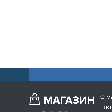
О м
Нов